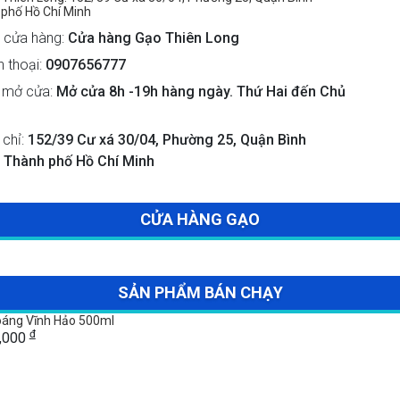
phố Hồ Chí Minh
 cửa hàng:
Cửa hàng Gạo Thiên Long
n thoại:
0907656777
 mở cửa:
Mở cửa 8h -19h hàng ngày. Thứ Hai đến Chủ
 chỉ:
152/39 Cư xá 30/04, Phường 25, Quận Bình
 Thành phố Hồ Chí Minh
CỬA HÀNG GẠO
SẢN PHẨM BÁN CHẠY
áng Vĩnh Hảo 500ml
đ
5,000