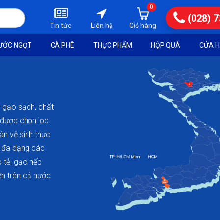
0
(028) 
Tin tức
Liên hệ
ƯỚC NGỌT
CÀ PHÊ
THỰC PHẨM
HỘP QUÀ
CỬA H
 gạo sạch, chất
o được chọn lọc
àn vệ sinh thực
p đa dạng các
o tẻ, gạo nếp
ền trên cả nước