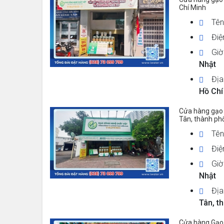
Chí Minh
Tên
Điệ
Giờ
Nhật
Địa
Hồ Chí
Cửa hàng gạo 
Tân, thành ph
Tên
Điệ
Giờ
Nhật
Địa
Tân, t
Cửa hàng Gạo 