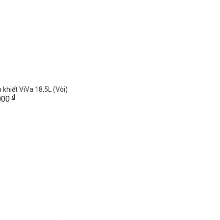
 khiết ViVa 18,5L (Vòi)
đ
,000