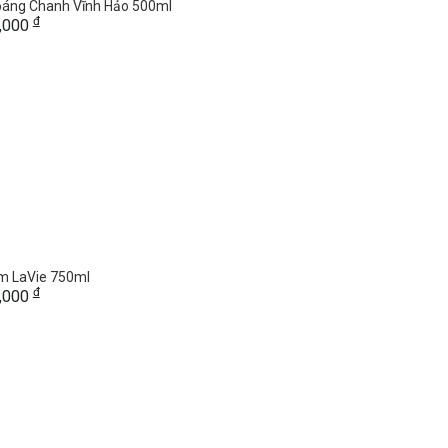
áng Chanh Vĩnh Hảo 500ml
đ
5,000
m LaVie 750ml
đ
0,000