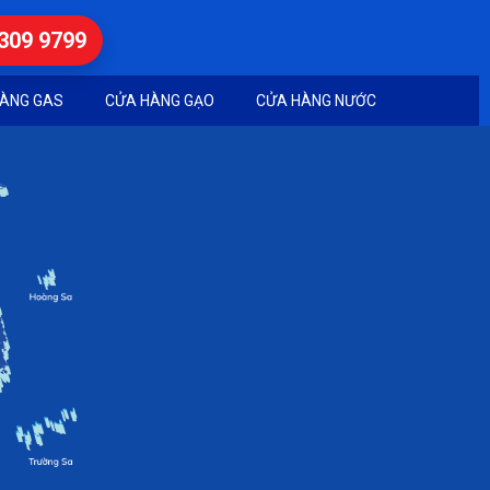
7309 9799
ÀNG GAS
CỬA HÀNG GẠO
CỬA HÀNG NƯỚC