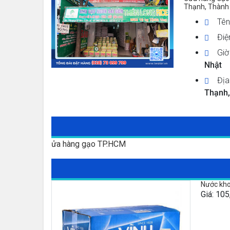
Thạnh, Thành 
Tên
Điệ
Giờ
Nhật
Địa
Thạnh,
Cửa hàng gạo TP.HCM
Nước kho
Giá: 10