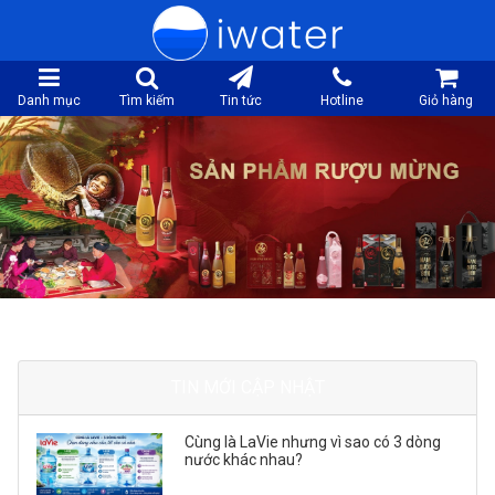
Danh mục
Tìm kiếm
Tin tức
Hotline
Giỏ hàng
TIN MỚI CẬP NHẬT
Cùng là LaVie nhưng vì sao có 3 dòng
nước khác nhau?