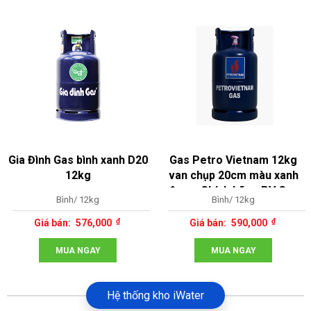
Gia Đình Gas bình xanh D20
Gas Petro Vietnam 12kg
12kg
van chụp 20cm màu xanh
đen – Chính hãng PV Gas
Bình/ 12kg
Bình/ 12kg
576,000
590,000
MUA NGAY
MUA NGAY
Hệ thống kho iWater