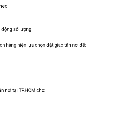
theo
ủ động số lượng
ách hàng hiện lựa chọn đặt giao tận nơi để:
ận nơi tại TP.HCM cho: