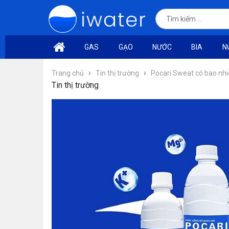
GAS
GẠO
NƯỚC
BIA
N
›
›
Trang chủ
Tin thị trường
Pocari Sweat có bao nhi
Tin thị trường