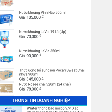
Nước khoáng Vĩnh Hảo 500ml
đ
Giá: 105,000
Nước khoáng LaVie 19 Lít (Úp)
đ
Giá: 70,000
Nước khoáng LaVie 350ml
đ
Giá: 90,000
Thức uống bổ sung ion Pocari Sweat Chai
nhựa 900ml
đ
Giá: 345,000
Nước Rosée chai 520ml (24 chai)
đ
Giá: 78,000
THÔNG TIN DOANH NGHIỆP
iWater thông báo nội bộ V/v: Xác