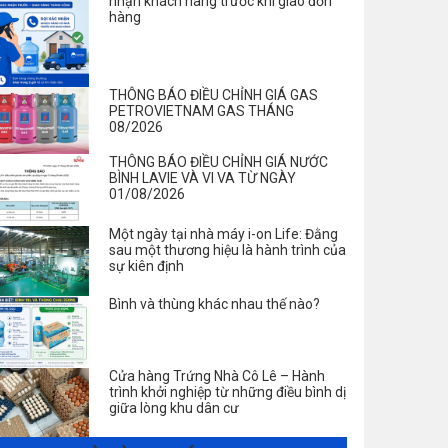
nhận khách hàng trước khi giao đơn
hàng
THÔNG BÁO ĐIỀU CHỈNH GIÁ GAS
PETROVIETNAM GAS THÁNG
08/2026
THÔNG BÁO ĐIỀU CHỈNH GIÁ NƯỚC
BÌNH LAVIE VÀ VI VA TỪ NGÀY
01/08/2026
Một ngày tại nhà máy i-on Life: Đằng
sau một thương hiệu là hành trình của
sự kiên định
Bình và thùng khác nhau thế nào?
Cửa hàng Trứng Nhà Cô Lê – Hành
trình khởi nghiệp từ những điều bình dị
giữa lòng khu dân cư