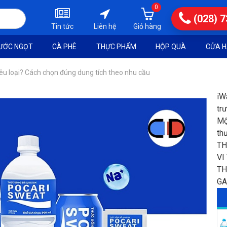
0
(028) 
Tin tức
Liên hệ
ƯỚC NGỌT
CÀ PHÊ
THỰC PHẨM
HỘP QUÀ
CỬA H
êu loại? Cách chọn đúng dung tích theo nhu cầu
iW
tr
Mộ
th
TH
VI
TH
GA