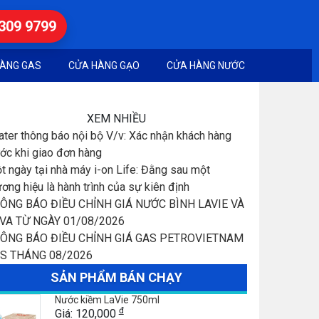
7309 9799
ÀNG GAS
CỬA HÀNG GẠO
CỬA HÀNG NƯỚC
XEM NHIỀU
ater thông báo nội bộ V/v: Xác nhận khách hàng
ước khi giao đơn hàng
t ngày tại nhà máy i-on Life: Đằng sau một
ương hiệu là hành trình của sự kiên định
ÔNG BÁO ĐIỀU CHỈNH GIÁ NƯỚC BÌNH LAVIE VÀ
 VA TỪ NGÀY 01/08/2026
ÔNG BÁO ĐIỀU CHỈNH GIÁ GAS PETROVIETNAM
S THÁNG 08/2026
SẢN PHẨM BÁN CHẠY
Nước kiềm LaVie 750ml
đ
Giá: 120,000