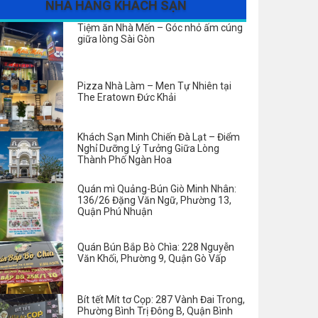
NHÀ HÀNG KHÁCH SẠN
Tiệm ăn Nhà Mến – Góc nhỏ ấm cúng
giữa lòng Sài Gòn
Pizza Nhà Làm – Men Tự Nhiên tại
The Eratown Đức Khải
Khách Sạn Minh Chiến Đà Lạt – Điểm
Nghỉ Dưỡng Lý Tưởng Giữa Lòng
Thành Phố Ngàn Hoa
Quán mì Quảng-Bún Giò Minh Nhân:
136/26 Đặng Văn Ngữ, Phường 13,
Quận Phú Nhuận
Quán Bún Bắp Bò Chìa: 228 Nguyễn
Văn Khối, Phường 9, Quận Gò Vấp
Bít tết Mít tơ Cọp: 287 Vành Đai Trong,
Phường Bình Trị Đông B, Quận Bình