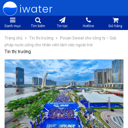
Danh mục
Tìm kiếm
Tin tức
Hotline
Giỏ hàng
›
›
Trang chủ
Tin thị trường
Pocari Sweat cho công ty – Giải
pháp nước uống cho nhân viên làm việc ngoài trời
Tin thị trường