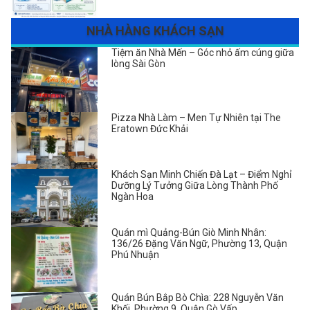
NHÀ HÀNG KHÁCH SẠN
Tiệm ăn Nhà Mến – Góc nhỏ ấm cúng giữa
lòng Sài Gòn
Pizza Nhà Làm – Men Tự Nhiên tại The
Eratown Đức Khải
Khách Sạn Minh Chiến Đà Lạt – Điểm Nghỉ
Dưỡng Lý Tưởng Giữa Lòng Thành Phố
Ngàn Hoa
Quán mì Quảng-Bún Giò Minh Nhân:
136/26 Đặng Văn Ngữ, Phường 13, Quận
Phú Nhuận
Quán Bún Bắp Bò Chìa: 228 Nguyễn Văn
Khối, Phường 9, Quận Gò Vấp