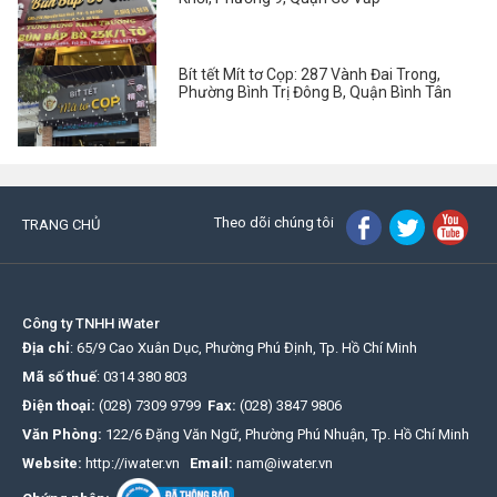
Bít tết Mít tơ Cọp: 287 Vành Đai Trong,
Phường Bình Trị Đông B, Quận Bình Tân
Theo dõi chúng tôi
TRANG CHỦ
Công ty TNHH iWater
Địa chỉ
: 65/9 Cao Xuân Dục, Phường Phú Định, Tp. Hồ Chí Minh
Mã số thuế
:
0314 380 803
Điện thoại:
(028) 7309 9799
Fax:
(028) 3847 9806
Văn Phòng:
122/6 Đặng Văn Ngữ, Phường Phú Nhuận, Tp. Hồ Chí Minh
Website:
http://iwater.vn
Email:
nam@iwater.vn