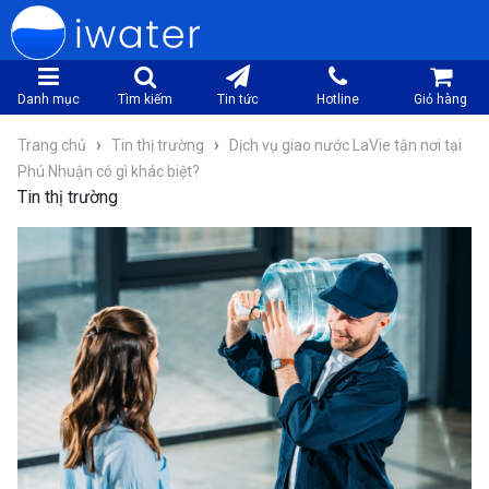
Danh mục
Tìm kiếm
Tin tức
Hotline
Giỏ hàng
›
›
Trang chủ
Tin thị trường
Dịch vụ giao nước LaVie tận nơi tại
Phú Nhuận có gì khác biệt?
Tin thị trường