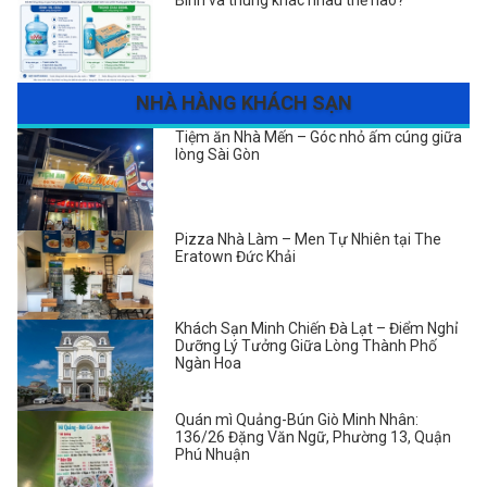
Bình và thùng khác nhau thế nào?
NHÀ HÀNG KHÁCH SẠN
Tiệm ăn Nhà Mến – Góc nhỏ ấm cúng giữa
lòng Sài Gòn
Pizza Nhà Làm – Men Tự Nhiên tại The
Eratown Đức Khải
Khách Sạn Minh Chiến Đà Lạt – Điểm Nghỉ
Dưỡng Lý Tưởng Giữa Lòng Thành Phố
Ngàn Hoa
Quán mì Quảng-Bún Giò Minh Nhân:
136/26 Đặng Văn Ngữ, Phường 13, Quận
Phú Nhuận