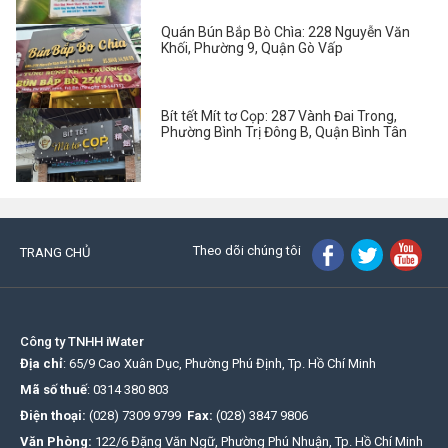
Quán Bún Bắp Bò Chìa: 228 Nguyễn Văn
Khối, Phường 9, Quận Gò Vấp
Bít tết Mít tơ Cọp: 287 Vành Đai Trong,
Phường Bình Trị Đông B, Quận Bình Tân
Theo dõi chúng tôi
TRANG CHỦ
Công ty TNHH iWater
Địa chỉ
: 65/9 Cao Xuân Dục, Phường Phú Định, Tp. Hồ Chí Minh
Mã số thuế
:
0314 380 803
Điện thoại:
(028) 7309 9799
Fax:
(028) 3847 9806
Văn Phòng:
122/6 Đặng Văn Ngữ, Phường Phú Nhuận, Tp. Hồ Chí Minh