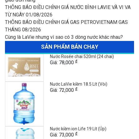
THÔNG BÁO ĐIỀU CHỈNH GIÁ NƯỚC BÌNH LAVIE VÀ VI VA
TỪ NGÀY 01/08/2026
THÔNG BÁO ĐIỀU CHỈNH GIÁ GAS PETROVIETNAM GAS
THÁNG 08/2026
Cùng là LaVie nhưng vì sao có 3 dòng nước khác nhau?
SẢN PHẨM BÁN CHẠY
Nước Rosée chai 520ml (24 chai)
đ
Giá: 78,000
Nước LaVie kiềm 18.5 Lít (Vòi)
đ
Giá: 72,000
Nước kiềm ion Life 19 Lít (Úp)
đ
Giá: 73,000