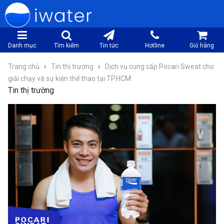
Danh mục
Tìm kiếm
Tin tức
Hotline
Giỏ hàng
›
›
Trang chủ
Tin thị trường
Dịch vụ cung cấp Pocari Sweat cho
giải chạy và sự kiện thể thao tại TP.HCM
Tin thị trường