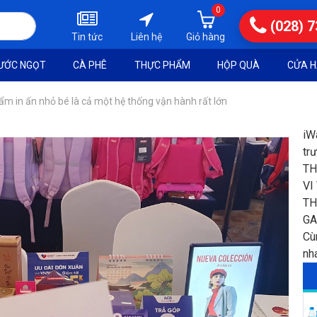
0
(028) 
Tin tức
Liên hệ
ƯỚC NGỌT
CÀ PHÊ
THỰC PHẨM
HỘP QUÀ
CỬA H
m in ấn nhỏ bé là cả một hệ thống vận hành rất lớn
iW
tr
TH
VI
TH
GA
Cù
nh