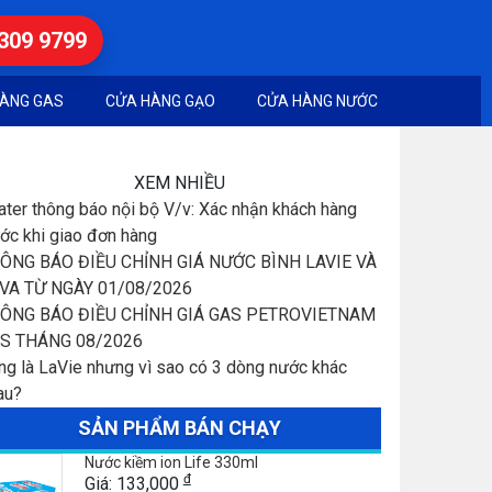
7309 9799
ÀNG GAS
CỬA HÀNG GẠO
CỬA HÀNG NƯỚC
XEM NHIỀU
ater thông báo nội bộ V/v: Xác nhận khách hàng
ước khi giao đơn hàng
ÔNG BÁO ĐIỀU CHỈNH GIÁ NƯỚC BÌNH LAVIE VÀ
 VA TỪ NGÀY 01/08/2026
ÔNG BÁO ĐIỀU CHỈNH GIÁ GAS PETROVIETNAM
S THÁNG 08/2026
ng là LaVie nhưng vì sao có 3 dòng nước khác
au?
SẢN PHẨM BÁN CHẠY
Nước kiềm ion Life 330ml
đ
Giá: 133,000