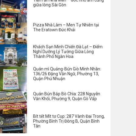
Tiệm ăn Nhà Mến – Góc nhỏ ấm cúng
giữa lòng Sài Gòn
Pizza Nhà Làm – Men Tự Nhiên tại
The Eratown Đức Khải
Khách Sạn Minh Chiến Đà Lạt – Điểm
Nghỉ Dưỡng Lý Tưởng Giữa Lòng
Thành Phố Ngàn Hoa
Quán mì Quảng-Bún Giò Minh Nhân:
136/26 Đặng Văn Ngữ, Phường 13,
Quận Phú Nhuận
Quán Bún Bắp Bò Chìa: 228 Nguyễn
Văn Khối, Phường 9, Quận Gò Vấp
Bít tết Mít tơ Cọp: 287 Vành Đai Trong,
Phường Bình Trị Đông B, Quận Bình
Tân