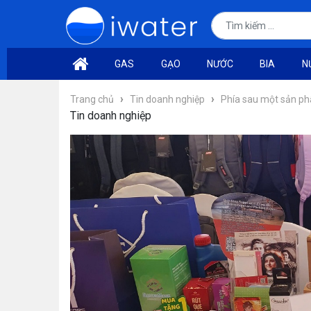
GAS
GẠO
NƯỚC
BIA
N
›
›
Trang chủ
Tin doanh nghiệp
Phía sau một sản phẩ
Tin doanh nghiệp